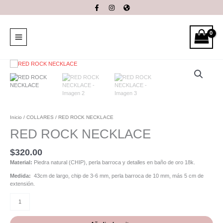
Ir
al
contenido
RED
ROCK
NECKLACE
cantidad
Inicio
/
COLLARES
/ RED ROCK NECKLACE
RED ROCK NECKLACE
$
320.00
Material:
Piedra natural (CHIP), perla barroca y detalles en baño de oro 18k.
Medida:
43cm de largo, chip de 3-6 mm, perla barroca de 10 mm, más 5 cm de
extensión.