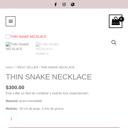
Ir
al
contenido
THIN
SNAKE
NECKLACE
cantidad
Inicio
/
🤍BEST SELLER
/ THIN SNAKE NECKLACE
THIN SNAKE NECKLACE
$
300.00
Este collar es fácil de combinar y podrás lucir espectacular!.
Material:
Acero inoxidable.
Medida:
40 cm de largo, 4 mm de grosor.