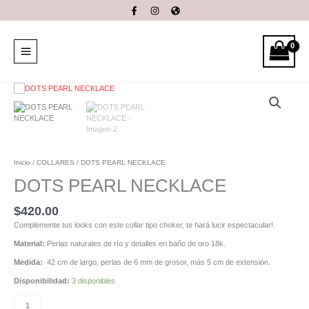
Ir
al
contenido
DOTS
PEARL
NECKLACE
cantidad
Inicio
/
COLLARES
/ DOTS PEARL NECKLACE
DOTS PEARL NECKLACE
$
420.00
Complemente tus looks con este collar tipo choker, te hará lucir espectacular!.
Material:
Perlas naturales de río y detalles en baño de oro 18k.
Medida:
42 cm de largo, perlas de 6 mm de grosor, más 5 cm de extensión.
Disponibilidad:
3 disponibles