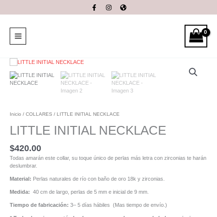
Ir
al
contenido
LITTLE
INITIAL
NECKLACE
cantidad
Inicio
/
COLLARES
/ LITTLE INITIAL NECKLACE
LITTLE INITIAL NECKLACE
$
420.00
Todas amarán este collar, su toque único de perlas más letra con zirconias te harán
deslumbrar.
Material:
Perlas naturales de río con baño de oro 18k y zirconias.
Medida:
40 cm de largo, perlas de 5 mm e inicial de 9 mm.
Tiempo de fabricación:
3– 5 días hábiles (Mas tiempo de envío.)