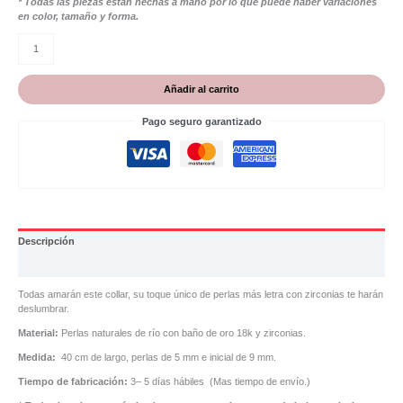
* Todas las piezas están hechas a mano por lo que puede haber variaciones
en color, tamaño y forma.
Añadir al carrito
Pago seguro garantizado
Descripción
Valoraciones (0)
Todas amarán este collar, su toque único de perlas más letra con zirconias te harán
deslumbrar.
Material:
Perlas naturales de río con baño de oro 18k y zirconias.
Medida:
40 cm de largo, perlas de 5 mm e inicial de 9 mm.
Tiempo de fabricación:
3– 5 días hábiles (Mas tiempo de envío.)