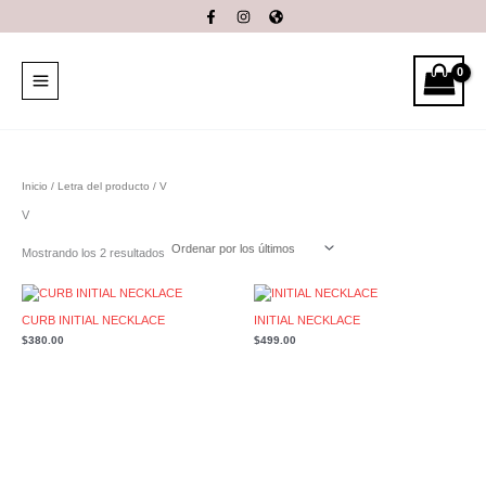
Ordenado
Ir
por
al
los
últimos
contenido
Inicio
/ Letra del producto / V
V
Mostrando los 2 resultados
CURB INITIAL NECKLACE
INITIAL NECKLACE
$
380.00
$
499.00